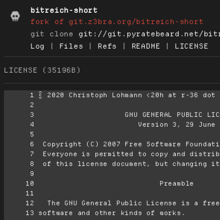
bitreich-short
fork of git.z3bra.org/bitreich-short
git clone
git://git.pyratebeard.net/bit
Log
|
Files
|
Refs
|
README
|
LICENSE
LICENSE (35196B)
      1
      2
      3
      4
      5
      6
      7
      8
      9
     10
     11
     12
     13