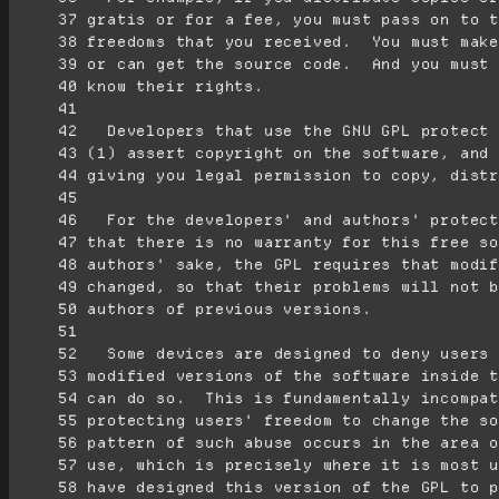
     37
     38
     39
     40
     41
     42
     43
     44
     45
     46
     47
     48
     49
     50
     51
     52
     53
     54
     55
     56
     57
     58