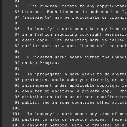
     81
     82
     83
     84
     85
     86
     87
     88
     89
     90
     91
     92
     93
     94
     95
     96
     97
     98
     99
    100
    101
    102
    103