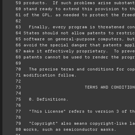
     59
     60
     61
     62
     63
     64
     65
     66
     67
     68
     69
     70
     71
     72
     73
     74
     75
     76
     77
     78
     79
     80